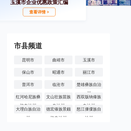
玉溪市企业优惠政策汇编
查看详情 >
市县频道
昆明市
曲靖市
玉溪市
保山市
昭通市
丽江市
普洱市
临沧市
楚雄彝族自治
州
红河哈尼族彝
文山壮族苗族
西双版纳傣族
族自治州
自治州
自治州
大理白族自治
德宏傣族景颇
怒江傈僳族自
州
族自治州
治州
迪庆藏族自治
州